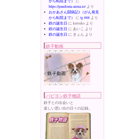
から転院まで）
に
https://pandonia-arena.io/
より
おかあさん闘病記1（がん発見
から転院まで）
に
tg 888
より
鉄の誕生日
に
kutsuko
より
鉄の誕生日
に
あいこ
より
鉄の誕生日
に
きょん
より
鉄子動画
パピヨン鉄子物語
鉄子との出会いと
楽しい思い出の日々の記録。