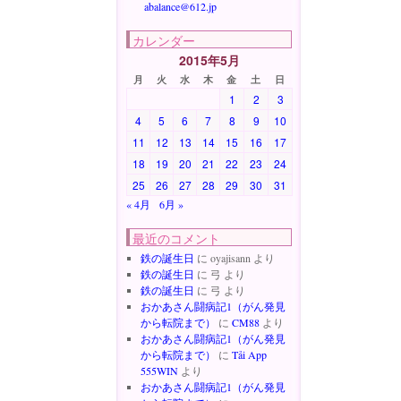
abalance@612.jp
カレンダー
2015年5月
月
火
水
木
金
土
日
1
2
3
4
5
6
7
8
9
10
11
12
13
14
15
16
17
18
19
20
21
22
23
24
25
26
27
28
29
30
31
« 4月
6月 »
最近のコメント
鉄の誕生日
に
oyajisann
より
鉄の誕生日
に
弓
より
鉄の誕生日
に
弓
より
おかあさん闘病記1（がん発見
から転院まで）
に
CM88
より
おかあさん闘病記1（がん発見
から転院まで）
に
Tải App
555WIN
より
おかあさん闘病記1（がん発見