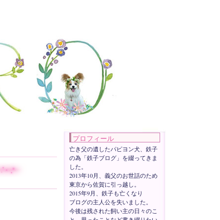
プロフィール
亡き父の遺したパピヨン犬、鉄子
の為「鉄子ブログ」を綴ってきま
した。
2013年10月、義父のお世話のため
東京から佐賀に引っ越し。
2015年9月、鉄子も亡くなり
ブログの主人公を失いました。
今後は残された飼い主の日々のこ
と、思ったことなど書き綴りたい