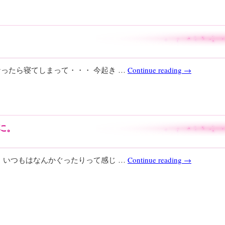
なったら寝てしまって・・・ 今起き …
Continue reading
→
に。
。 いつもはなんかぐったりって感じ …
Continue reading
→