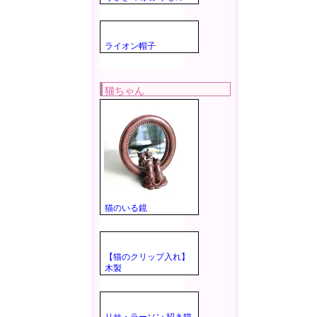
ライオン帽子
猫ちゃん
猫のいる鏡
【猫のクリップ入れ】
木製
リサ・ラーソン 招き猫