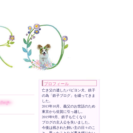
プロフィール
亡き父の遺したパピヨン犬、鉄子
の為「鉄子ブログ」を綴ってきま
した。
2013年10月、義父のお世話のため
東京から佐賀に引っ越し。
2015年9月、鉄子も亡くなり
ブログの主人公を失いました。
今後は残された飼い主の日々のこ
と、思ったことなど書き綴りたい