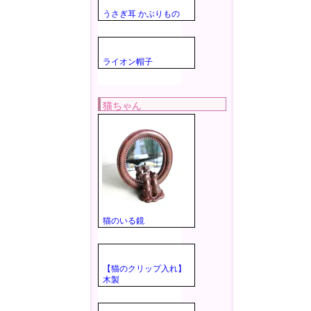
うさぎ耳 かぶりもの
ライオン帽子
猫ちゃん
猫のいる鏡
【猫のクリップ入れ】
木製