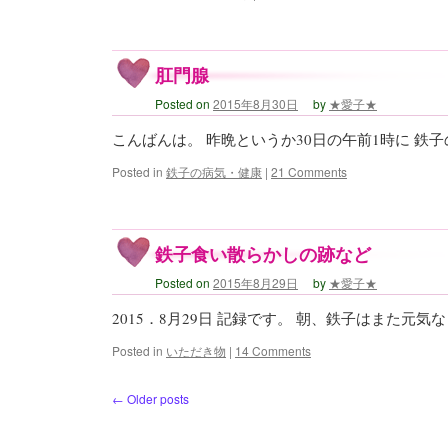
肛門腺
Posted on
2015年8月30日
by
★愛子★
こんばんは。 昨晩というか30日の午前1時に 鉄
Posted in
鉄子の病気・健康
|
21 Comments
鉄子食い散らかしの跡など
Posted on
2015年8月29日
by
★愛子★
2015．8月29日 記録です。 朝、鉄子はまた元気
Posted in
いただき物
|
14 Comments
←
Older posts