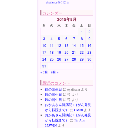
abalance@612.jp
カレンダー
2015年8月
月
火
水
木
金
土
日
1
2
3
4
5
6
7
8
9
10
11
12
13
14
15
16
17
18
19
20
21
22
23
24
25
26
27
28
29
30
31
« 7月
9月 »
最近のコメント
鉄の誕生日
に
oyajisann
より
鉄の誕生日
に
弓
より
鉄の誕生日
に
弓
より
おかあさん闘病記1（がん発見
から転院まで）
に
CM88
より
おかあさん闘病記1（がん発見
から転院まで）
に
Tải App
555WIN
より