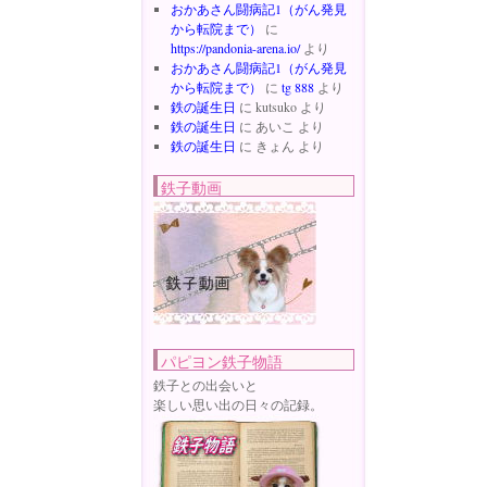
おかあさん闘病記1（がん発見
から転院まで）
に
https://pandonia-arena.io/
より
おかあさん闘病記1（がん発見
から転院まで）
に
tg 888
より
鉄の誕生日
に
kutsuko
より
鉄の誕生日
に
あいこ
より
鉄の誕生日
に
きょん
より
鉄子動画
パピヨン鉄子物語
鉄子との出会いと
楽しい思い出の日々の記録。