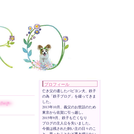
プロフィール
亡き父の遺したパピヨン犬、鉄子
の為「鉄子ブログ」を綴ってきま
した。
2013年10月、義父のお世話のため
東京から佐賀に引っ越し。
2015年9月、鉄子も亡くなり
ブログの主人公を失いました。
今後は残された飼い主の日々のこ
と、思ったことなど書き綴りたい