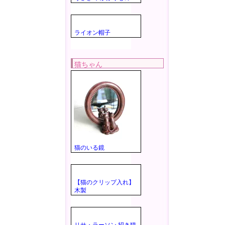
ライオン帽子
猫ちゃん
猫のいる鏡
【猫のクリップ入れ】
木製
リサ・ラーソン 招き猫