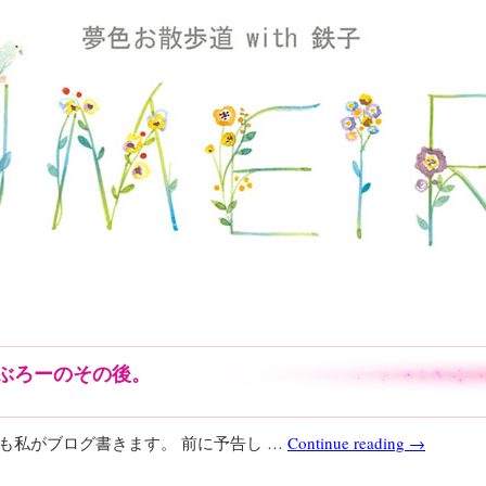
ぶろーのその後。
も私がブログ書きます。 前に予告し …
Continue reading
→