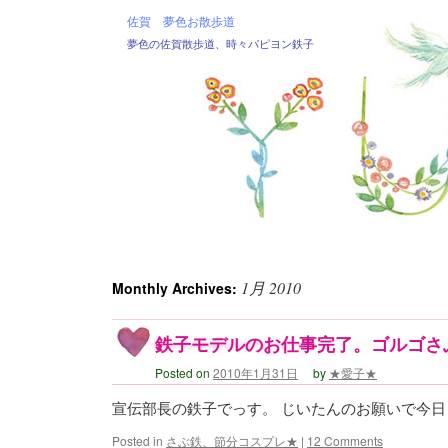
佐賀 夢色お散歩道
夢色の佐賀散歩道、時々パピヨン鉄子
1月 2010
Monthly Archives:
鉄子モデルのお仕事完了。ゴルゴさ
Posted on
2010年1月31日
by
★愛子★
宣伝部長の鉄子でっす。 じいたんのお願いで今日
Posted in
さぶ鉄、節分コスプレ★
|
12 Comments