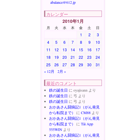
abalance@612.jp
カレンダー
2010年1月
月
火
水
木
金
土
日
1
2
3
4
5
6
7
8
9
10
11
12
13
14
15
16
17
18
19
20
21
22
23
24
25
26
27
28
29
30
31
« 12月
2月 »
最近のコメント
鉄の誕生日
に
oyajisann
より
鉄の誕生日
に
弓
より
鉄の誕生日
に
弓
より
おかあさん闘病記1（がん発見
から転院まで）
に
CM88
より
おかあさん闘病記1（がん発見
から転院まで）
に
Tải App
555WIN
より
おかあさん闘病記1（がん発見