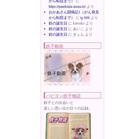
から転院まで）
に
https://pandonia-arena.io/
より
おかあさん闘病記1（がん発見
から転院まで）
に
tg 888
より
鉄の誕生日
に
kutsuko
より
鉄の誕生日
に
あいこ
より
鉄の誕生日
に
きょん
より
鉄子動画
パピヨン鉄子物語
鉄子との出会いと
楽しい思い出の日々の記録。