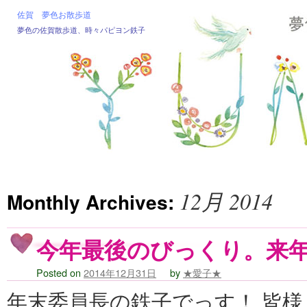
佐賀 夢色お散歩道
夢色の佐賀散歩道、時々パピヨン鉄子
12月 2014
Monthly Archives:
今年最後のびっくり。来
Posted on
2014年12月31日
by
★愛子★
年末委員長の鉄子でっす！ 皆様