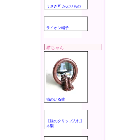
うさぎ耳 かぶりもの
ライオン帽子
猫ちゃん
猫のいる鏡
【猫のクリップ入れ】
木製