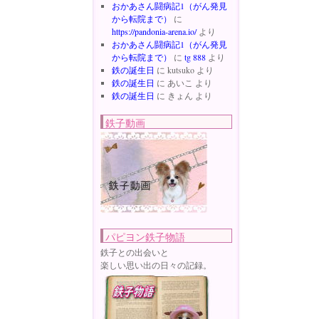
おかあさん闘病記1（がん発見
から転院まで）
に
https://pandonia-arena.io/
より
おかあさん闘病記1（がん発見
から転院まで）
に
tg 888
より
鉄の誕生日
に
kutsuko
より
鉄の誕生日
に
あいこ
より
鉄の誕生日
に
きょん
より
鉄子動画
パピヨン鉄子物語
鉄子との出会いと
楽しい思い出の日々の記録。