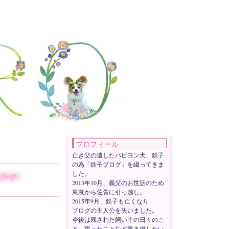
プロフィール
亡き父の遺したパピヨン犬、鉄子
の為「鉄子ブログ」を綴ってきま
した。
2013年10月、義父のお世話のため
東京から佐賀に引っ越し。
2015年9月、鉄子も亡くなり
ブログの主人公を失いました。
今後は残された飼い主の日々のこ
と、思ったことなど書き綴りたい