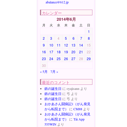
abalance@612.jp
カレンダー
2014年6月
月
火
水
木
金
土
日
1
2
3
4
5
6
7
8
9
10
11
12
13
14
15
16
17
18
19
20
21
22
23
24
25
26
27
28
29
30
« 5月
7月 »
最近のコメント
鉄の誕生日
に
oyajisann
より
鉄の誕生日
に
弓
より
鉄の誕生日
に
弓
より
おかあさん闘病記1（がん発見
から転院まで）
に
CM88
より
おかあさん闘病記1（がん発見
から転院まで）
に
Tải App
555WIN
より