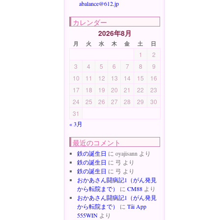
abalance@612.jp
カレンダー
2026年8月
月
火
水
木
金
土
日
1
2
3
4
5
6
7
8
9
10
11
12
13
14
15
16
17
18
19
20
21
22
23
24
25
26
27
28
29
30
31
« 3月
最近のコメント
鉄の誕生日
に
oyajisann
より
鉄の誕生日
に
弓
より
鉄の誕生日
に
弓
より
おかあさん闘病記1（がん発見
から転院まで）
に
CM88
より
おかあさん闘病記1（がん発見
から転院まで）
に
Tải App
555WIN
より