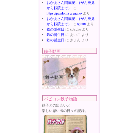
おかあさん闘病記1（がん発見
から転院まで）
に
https://pandonia-arena.io/
より
おかあさん闘病記1（がん発見
から転院まで）
に
tg 888
より
鉄の誕生日
に
kutsuko
より
鉄の誕生日
に
あいこ
より
鉄の誕生日
に
きょん
より
鉄子動画
パピヨン鉄子物語
鉄子との出会いと
楽しい思い出の日々の記録。