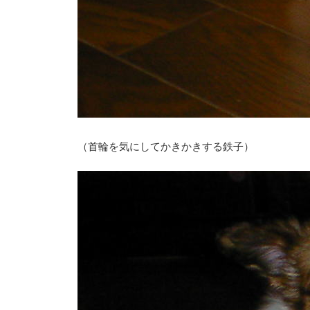
（首輪を気にしてかきかきする鉄子）