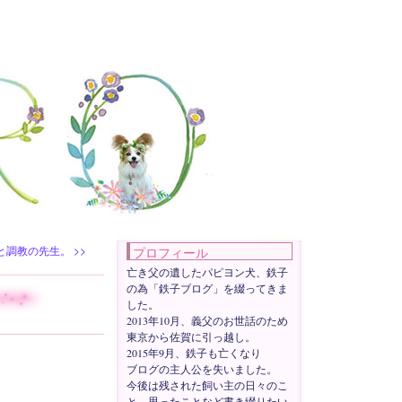
と調教の先生。
>>
プロフィール
亡き父の遺したパピヨン犬、鉄子
の為「鉄子ブログ」を綴ってきま
した。
2013年10月、義父のお世話のため
東京から佐賀に引っ越し。
2015年9月、鉄子も亡くなり
ブログの主人公を失いました。
今後は残された飼い主の日々のこ
と、思ったことなど書き綴りたい