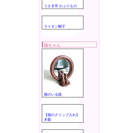
うさぎ耳 かぶりもの
ライオン帽子
猫ちゃん
猫のいる鏡
【猫のクリップ入れ】
木製