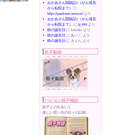
おかあさん闘病記1（がん発見
から転院まで）
に
https://pandonia-arena.io/
より
おかあさん闘病記1（がん発見
から転院まで）
に
tg 888
より
鉄の誕生日
に
kutsuko
より
鉄の誕生日
に
あいこ
より
鉄の誕生日
に
きょん
より
鉄子動画
パピヨン鉄子物語
鉄子との出会いと
楽しい思い出の日々の記録。