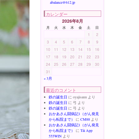
abalance@612.jp
カレンダー
2026年8月
月
火
水
木
金
土
日
1
2
3
4
5
6
7
8
9
10
11
12
13
14
15
16
17
18
19
20
21
22
23
24
25
26
27
28
29
30
31
« 3月
最近のコメント
鉄の誕生日
に
oyajisann
より
鉄の誕生日
に
弓
より
鉄の誕生日
に
弓
より
おかあさん闘病記1（がん発見
から転院まで）
に
CM88
より
おかあさん闘病記1（がん発見
から転院まで）
に
Tải App
555WIN
より