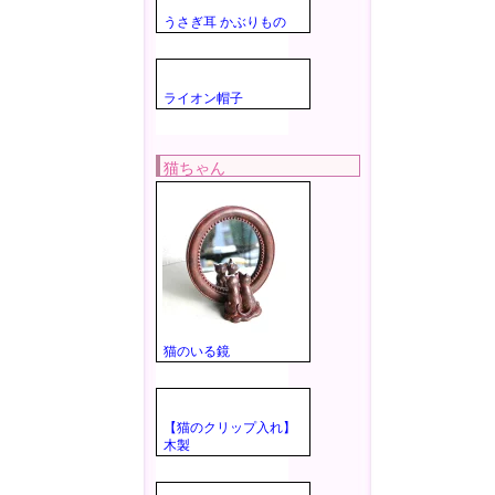
うさぎ耳 かぶりもの
ライオン帽子
猫ちゃん
猫のいる鏡
【猫のクリップ入れ】
木製