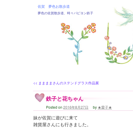
佐賀 夢色お散歩道
夢色の佐賀散歩道、時々パピヨン鉄子
<<
ままままさんのステンドグラス作品展
鉄子と花ちゃん
Posted on
2016年8月27日
by
★愛子★
妹が佐賀に遊びに来て
雑貨屋さんにも行きました。