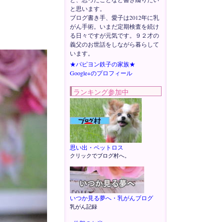
と思います。
ブログ書き手、愛子は2012年に乳
がん手術。いまだ定期検査を続け
る日々ですが元気です。９２才の
義父のお世話をしながら暮らして
います。
★パピヨン鉄子の家族★
Google+のプロフィール
ランキング参加中
思い出・ペットロス
クリックでブログ村へ。
いつか見る夢へ・乳がんブログ
乳がん記録