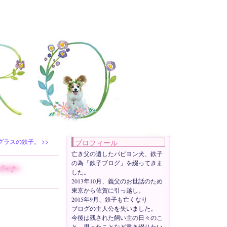
グラスの鉄子。
>>
プロフィール
亡き父の遺したパピヨン犬、鉄子
の為「鉄子ブログ」を綴ってきま
した。
2013年10月、義父のお世話のため
東京から佐賀に引っ越し。
2015年9月、鉄子も亡くなり
ブログの主人公を失いました。
今後は残された飼い主の日々のこ
と、思ったことなど書き綴りたい