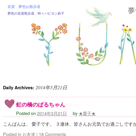
佐賀 夢色お散歩道
夢色の佐賀散歩道、時々パピヨン鉄子
2014年3月21日
Daily Archives:
虹の橋のぱるちゃん
Posted on
2014年3月21日
by
★愛子★
こんばんは。 愛子です。 ３連休、皆さんお元気でお過ごしですか
Posted in
お友達
|
18 Comments